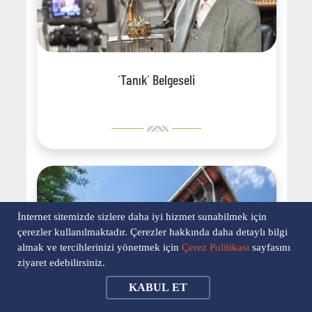
´Tanık´ Belgeseli
İnternet sitemizde sizlere daha iyi hizmet sunabilmek için
çerezler kullanılmaktadır. Çerezler hakkında daha detaylı bilgi
almak ve tercihlerinizi yönetmek için
Çerez Politikası
sayfasını
ziyaret edebilirsiniz.