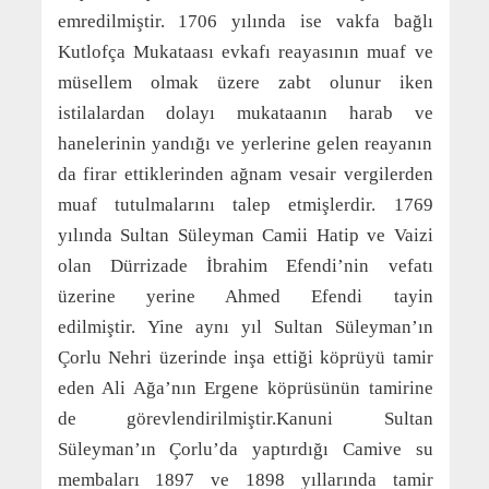
emredilmiştir. 1706 yılında ise vakfa bağlı
Kutlofça Mukataası evkafı reayasının muaf ve
müsellem olmak üzere zabt olunur iken
istilalardan dolayı mukataanın harab ve
hanelerinin yandığı ve yerlerine gelen reayanın
da firar ettiklerinden ağnam vesair vergilerden
muaf tutulmalarını talep etmişlerdir. 1769
yılında Sultan Süleyman Camii Hatip ve Vaizi
olan Dürrizade İbrahim Efendi’nin vefatı
üzerine yerine Ahmed Efendi tayin
edilmiştir. Yine aynı yıl Sultan Süleyman’ın
Çorlu Nehri üzerinde inşa ettiği köprüyü tamir
eden Ali Ağa’nın Ergene köprüsünün tamirine
de görevlendirilmiştir.Kanuni Sultan
Süleyman’ın Çorlu’da yaptırdığı Camive su
membaları 1897 ve 1898 yıllarında tamir