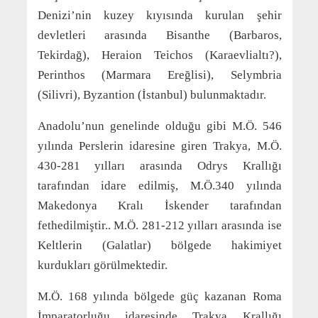
Denizi’nin kuzey kıyısında kurulan şehir
devletleri arasında Bisanthe (Barbaros,
Tekirdağ), Heraion Teichos (Karaevlialtı?),
Perinthos (Marmara Ereğlisi), Selymbria
(Silivri), Byzantion (İstanbul) bulunmaktadır.
Anadolu’nun genelinde olduğu gibi M.Ö. 546
yılında Perslerin idaresine giren Trakya, M.Ö.
430-281 yılları arasında Odrys Krallığı
tarafından idare edilmiş, M.Ö.340 yılında
Makedonya Kralı İskender tarafından
fethedilmiştir.. M.Ö. 281-212 yılları arasında ise
Keltlerin (Galatlar) bölgede hakimiyet
kurdukları görülmektedir.
M.Ö. 168 yılında bölgede güç kazanan Roma
İmparatorluğu idaresinde Trakya Krallığı