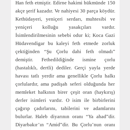
Han feth etmiştir. Edirne hakimi hükmünde 150
akçe şerif kazadır. Ve nahiyesi 30 parça köydür.
Kethüdayeri, yeniçeri serdarı, muhtesibi ve
yeniçeri kolluğu yasakçıları vardır.
İsimlendirilmesinin sebebi odur ki; Koca Gazi
Hüdavendigar bu kaleyi feth etmede zorluk
çektiğinden “Şu Çorlu dahi feth olmadı”
demiştir. Fethedildiğinde ismine çorlu
(hastalıklı, dertli) dediler. Gerçi yayla yerde
havası tatlı yerdir ama genellikle Çorlu halkı
çorlulardır, ama padişah seferi olduğunda her
memleket halkının birer çeşit oran (haykırış)
derler isimleri vardır. O isim ile birbirlerini
çağırıp çadırlarını, tabilerini ve adamlarını
bulurlar. Haleb diyarının oranı “Ya ahad”dir.
Diyarbakır’ın “Amid”dir. Bu Çorlu’nun oranı