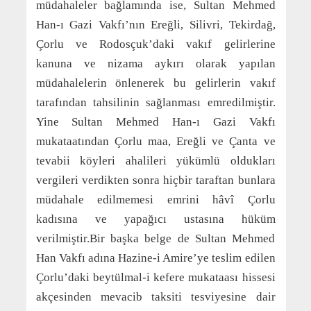
müdahaleler bağlamında ise, Sultan Mehmed
Han-ı Gazi Vakfı’nın Ereğli, Silivri, Tekirdağ,
Çorlu ve Rodosçuk’daki vakıf gelirlerine
kanuna ve nizama aykırı olarak yapılan
müdahalelerin önlenerek bu gelirlerin vakıf
tarafından tahsilinin sağlanması emredilmiştir.
Yine Sultan Mehmed Han-ı Gazi Vakfı
mukataatından Çorlu maa, Ereğli ve Çanta ve
tevabii köyleri ahalileri yükümlü oldukları
vergileri verdikten sonra hiçbir taraftan bunlara
müdahale edilmemesi emrini hâvî Çorlu
kadısına ve yapağıcı ustasına hüküm
verilmiştir.Bir başka belge de Sultan Mehmed
Han Vakfı adına Hazine-i Amire’ye teslim edilen
Çorlu’daki beytülmal-i kefere mukataası hissesi
akçesinden mevacib taksiti tesviyesine dair