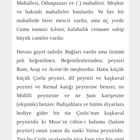
Mahallesi, Odunpazarı ve ( ) mahallesi. Meşhur
ve bakımlı mahalleler bunlardır. Ve her bir
mahallede birer mescit vardır, ama üç yerde
Cuma namazı kılınır, kalabalık cemaate sahip
büyük camiler vardır.
Havası gayet tatlıdır. Bağları vardır ama üzümü
pek beğenilmez. Beğenilenlerinden; peyniri
Rum, Arap ve Acem’de meşhurdur. Hatta küçük
küçük Çorlu peyniri, dil peyniri ve kaşkaval
peyniri ve Kemal katığı peynirine benzer, ne
Midilli peynirine ve ne Şam karişesine
(ekşimik) benzer. Padişahlara ve bütün diyarlara
hediye gider bir tür Çorlu’nun kaşkaval
peyniridir ki Mısır’ın cübin-i halumu (halum
peyniri) onun yanın da sanki Varna peyniridir.
Zira bu Çorlu ovalarında nice kere yüz bin sürü