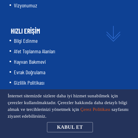
Vizyonumuz
HIZLI ERİŞİM
Bilgi Edinme
Afet Toplanma Alanları
Hayvan Bakımevi
Evrak Doğrulama
Gizlilik Politikası
İmar Planı Askıları
İnternet sitemizde sizlere daha iyi hizmet sunabilmek için
İşletmeler
çerezler kullanılmaktadır. Çerezler hakkında daha detaylı bilgi
almak ve tercihlerinizi yönetmek için
Çerez Politikası
sayfasını
Kent Rehberi
ziyaret edebilirsiniz.
Online Ödeme
Fotoğraf Galeri