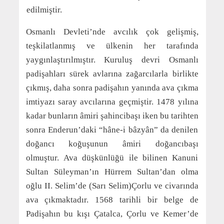
edilmiştir.
Osmanlı Devleti’nde avcılık çok gelişmiş,
teşkilatlanmış ve ülkenin her tarafında
yaygınlaştırılmıştır. Kuruluş devri Osmanlı
padişahları sürek avlarına zağarcılarla birlikte
çıkmış, daha sonra padişahın yanında ava çıkma
imtiyazı saray avcılarına geçmiştir. 1478 yılına
kadar bunların âmiri şahincibaşı iken bu tarihten
sonra Enderun’daki “hâne-i bâzyân” da denilen
doğancı koğuşunun âmiri doğancıbaşı
olmuştur. Ava düşkünlüğü ile bilinen Kanuni
Sultan Süleyman’ın Hürrem Sultan’dan olma
oğlu II. Selim’de (Sarı Selim)Çorlu ve civarında
ava çıkmaktadır. 1568 tarihli bir belge de
Padişahın bu kışı Çatalca, Çorlu ve Kemer’de