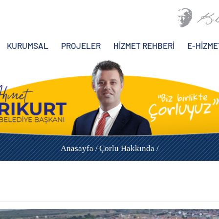
KURUMSAL
PROJELER
HİZMET REHBERİ
E-HİZME
Anasayfa /
Çorlu Hakkında /