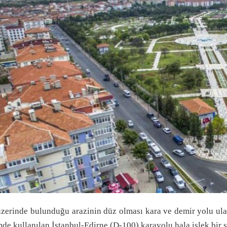
zerinde bulunduğu arazinin düz olması kara ve demir yolu ula
de kullanılan İstanbul-Edirne (D-100) karayolu hala işlek bir 