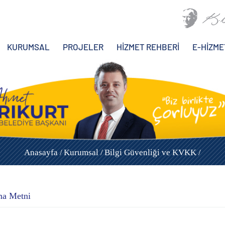
KURUMSAL
PROJELER
HİZMET REHBERİ
E-HİZME
Anasayfa /
Kurumsal /
Bilgi Güvenliği ve KVKK /
ma Metni