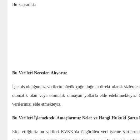
Bu kapsamda
Sizi tanımamızı sağlayan ve üzerinde size ve/veya yakınlarınıza ait kiş
Cumhuriyeti kimlik numarası ve kimlik belgenizde yer alan diğer bilgiler 
Talep ve şikayetlerinizi bize bildirirken iletmiş olduğunuz bilgileriniz 
Belediyemizin görev ve sorumluluk alanında kalan ve siz değerli vatandaş
için tarafınızdan talep edilebilecek tapu bilgileri, imza sirküleri, ilgili 
Finansal bilgileriniz (banka hesap bilgileri ve borç bilgileri gibi bilgiler
Hukuki işlem bilgileriniz (örneğin adli makamlarla yapılan yazışmalarda ye
Bu Verileri Nereden Alıyoruz
İşlemiş olduğumuz verilerin büyük çoğunluğunu direkt olarak sizlerden çe
otomatik olan veya otomatik olmayan yollarla elde edebilmekteyiz. 
verilerinizi elde etmekteyiz.
Bu Verileri İşlemekteki Amaçlarımız Neler ve Hangi Hukuki Şarta
Elde ettiğimiz bu verileri KVKK’da öngörülen veri işleme şartların