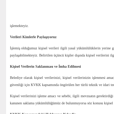
Mesleki deneyim bilgilerinizi;
Kanuni yükümlülükleri yerine getirmek amacıyla,
Hukuki işlem bilgilerinizi;
Yasal ve yargısal süreçleri takip etmek amacıyla,
işlemekteyiz.
Verileri Kimlerle Paylaşıyoruz
İşlemiş olduğumuz kişisel verileri ilgili yasal yükümlülüklerin yerine 
paylaşabilmekteyiz. Belirtilen üçüncü kişiler dışında kişisel verilerini i
Kişisel Verilerin Saklanması ve İmha Edilmesi
Belediye olarak kişisel verilerinizi, kişisel verilerinizin işlenmesi a
güvenliği için KVKK kapsamında öngörülen her türlü teknik ve idari tedb
Kişisel verilerinizi işleme amacı ve sebebi, ilgili mevzuatın gerektirdiğ
kanunen saklama yükümlülüğümüz de bulunmuyorsa söz konusu kişisel v