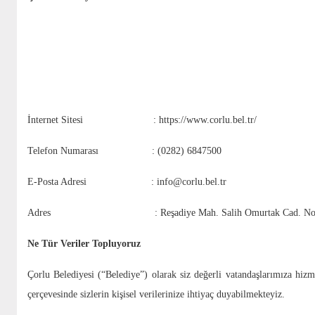
Emlak İstiml
İnternet Sitesi : https://www.corlu.bel.tr/
Telefon Numarası : (0282) 6847500
E-Posta Adresi : info@corlu.bel.tr
Adres : Reşadiye Mah. Salih Omurtak Cad. No:13
Ne Tür Veriler Topluyoruz
Çorlu Belediyesi (“Belediye”) olarak siz değerli vatandaşlarımıza h
çerçevesinde sizlerin kişisel verilerinize ihtiyaç duyabilmekteyiz.