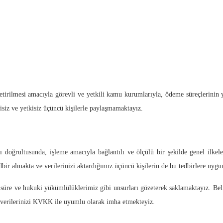
getirilmesi amacıyla görevli ve yetkili kamu kurumlarıyla, ödeme süreçlerinin 
lgisiz ve yetkisiz üçüncü kişilerle paylaşmamaktayız.
macı doğrultusunda, işleme amacıyla bağlantılı ve ölçülü bir şekilde genel ilke
ir almakta ve verilerinizi aktardığımız üçüncü kişilerin de bu tedbirlere uyg
i süre ve hukuki yükümlülüklerimiz gibi unsurları gözeterek saklamaktayız. Beli
erilerinizi KVKK ile uyumlu olarak imha etmekteyiz.