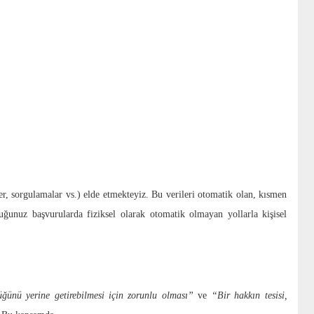
sel verileriniz (isim, soy isim, fotoğraf, imza, imza sirküleri, Türkiye
ğunuzda dilekçede yer vermiş olduğunuz kişisel verileriniz)
miz kişisel verileriniz (Örneğin bir kamulaştırma, kiralama, satış işlemi
gibi ilgili dosyalarda bulunması gereken tüm bilgiler)
ler, sorgulamalar vs.) elde etmekteyiz. Bu verileri otomatik olan, kısmen
unuz başvurularda fiziksel olarak otomatik olmayan yollarla kişisel
ğünü yerine getirebilmesi için zorunlu olması”
ve
“Bir hakkın tesisi,