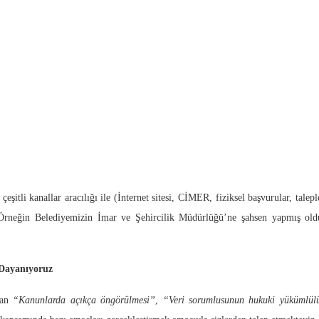
isel veriler bulunan tapu belgesi ve imar planı gibi belgelerde yer alan kişi
ile telefon numarası ve elektronik posta adresi gibi iletişim bilgileriniz)
(herhangi bir konu ile alakalı olarak Belediyemize dilekçe aracılığı ile başvurdu
larımıza hizmet amaçlı olarak yürüttüğümüz işler ile alakalı olarak talep ettiği
kişilerin mesleki yeterlilik bilgileri, vergi levhası, noter onaylı taahhütnameler 
iniz)
r alan bilgiler, dava-icra dosyaları içerisindeki kişisel verileriniz)
şitli kanallar aracılığı ile (İnternet sitesi, CİMER, fiziksel başvurular, talep
Örneğin Belediyemizin İmar ve Şehircilik Müdürlüğü’ne şahsen yapmış olduğ
 Dayanıyoruz
dan
“Kanunlarda açıkça öngörülmesi”
,
“Veri sorumlusunun hukuki yükümlülü