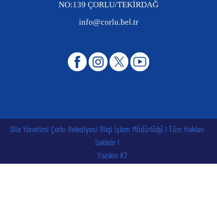
NO:139 ÇORLU/TEKİRDAĞ
info@corlu.bel.tr
Site Yönetimi Çorlu Belediyesi Bilgi İşlem Müdürlüğü l Tüm Hakları
Saklıdır l
Yazılım K7