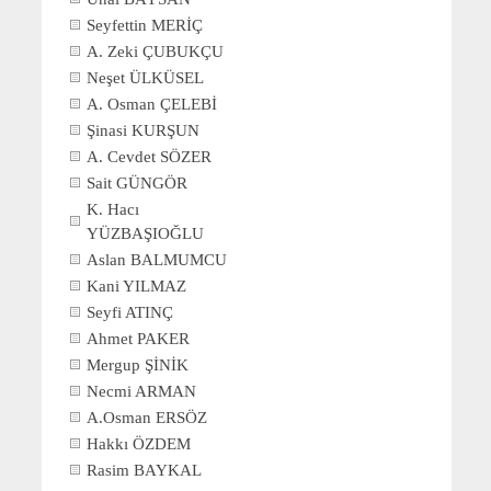
Seyfettin MERİÇ
A. Zeki ÇUBUKÇU
Neşet ÜLKÜSEL
A. Osman ÇELEBİ
Şinasi KURŞUN
A. Cevdet SÖZER
Sait GÜNGÖR
K. Hacı
YÜZBAŞIOĞLU
Aslan BALMUMCU
Kani YILMAZ
Seyfi ATINÇ
Ahmet PAKER
Mergup ŞİNİK
Necmi ARMAN
A.Osman ERSÖZ
Hakkı ÖZDEM
Rasim BAYKAL