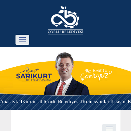
Anasayfa l
Kurumsal l
Çorlu Belediyesi l
Komisyonlar l
Ulaşım K