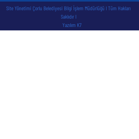
Site Yönetimi Çorlu Belediyesi Bilgi İşlem Müdürlüğü l Tüm Hakları
Saklıdır l
Yazılım K7