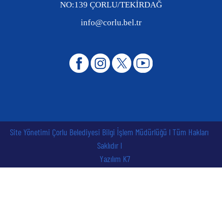
NO:139 ÇORLU/TEKİRDAĞ
info@corlu.bel.tr
Site Yönetimi Çorlu Belediyesi Bilgi İşlem Müdürlüğü l Tüm Hakları
Saklıdır l
Yazılım K7