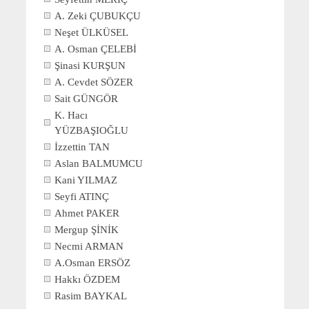
A. Zeki ÇUBUKÇU
Neşet ÜLKÜSEL
A. Osman ÇELEBİ
Şinasi KURŞUN
A. Cevdet SÖZER
Sait GÜNGÖR
K. Hacı
YÜZBAŞIOĞLU
İzzettin TAN
Aslan BALMUMCU
Kani YILMAZ
Seyfi ATINÇ
Ahmet PAKER
Mergup ŞİNİK
Necmi ARMAN
A.Osman ERSÖZ
Hakkı ÖZDEM
Rasim BAYKAL