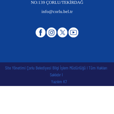
NO:139 ÇORLU/TEKİRDAĞ
info@corlu.bel.tr
Site Yönetimi Çorlu Belediyesi Bilgi İşlem Müdürlüğü l Tüm Hakları
Saklıdır l
Yazılım K7