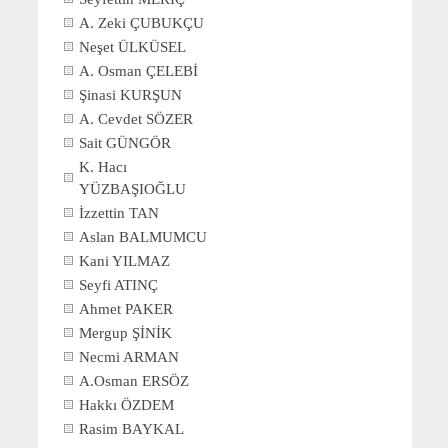
A. Zeki ÇUBUKÇU
Neşet ÜLKÜSEL
A. Osman ÇELEBİ
Şinasi KURŞUN
A. Cevdet SÖZER
Sait GÜNGÖR
K. Hacı
YÜZBAŞIOĞLU
İzzettin TAN
Aslan BALMUMCU
Kani YILMAZ
Seyfi ATINÇ
Ahmet PAKER
Mergup ŞİNİK
Necmi ARMAN
A.Osman ERSÖZ
Hakkı ÖZDEM
Rasim BAYKAL