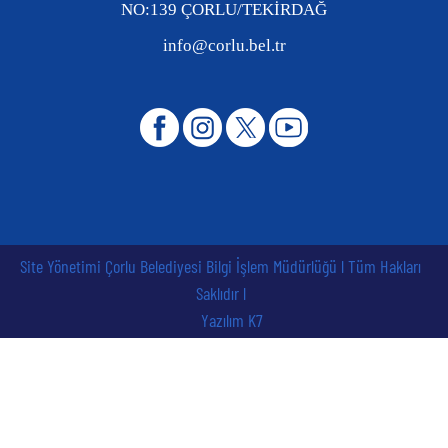
NO:139 ÇORLU/TEKİRDAĞ
info@corlu.bel.tr
Site Yönetimi Çorlu Belediyesi Bilgi İşlem Müdürlüğü l Tüm Hakları
Saklıdır l
Yazılım K7