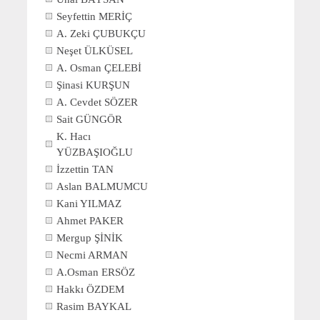
Seyfettin MERİÇ
A. Zeki ÇUBUKÇU
Neşet ÜLKÜSEL
A. Osman ÇELEBİ
Şinasi KURŞUN
A. Cevdet SÖZER
Sait GÜNGÖR
K. Hacı
YÜZBAŞIOĞLU
İzzettin TAN
Aslan BALMUMCU
Kani YILMAZ
Ahmet PAKER
Mergup ŞİNİK
Necmi ARMAN
A.Osman ERSÖZ
Hakkı ÖZDEM
Rasim BAYKAL