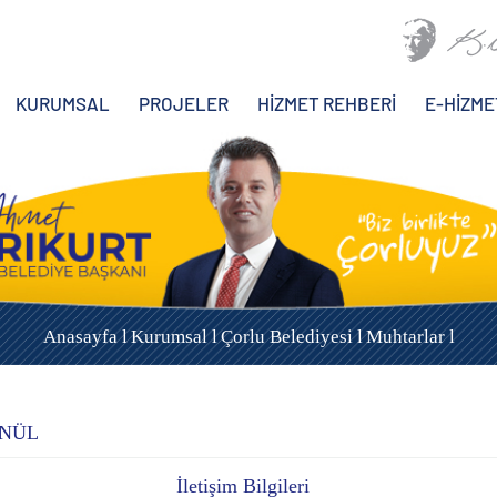
KURUMSAL
PROJELER
HİZMET REHBERİ
E-HİZME
Anasayfa l
Kurumsal l
Çorlu Belediyesi l
Muhtarlar l
ÖNÜL
İletişim Bilgileri