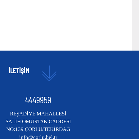
İLETİŞİM
4449959
REŞADİYE MAHALLESİ
SALİH OMURTAK CADDESİ
NO:139 ÇORLU/TEKİRDAĞ
info@corlu.bel.tr