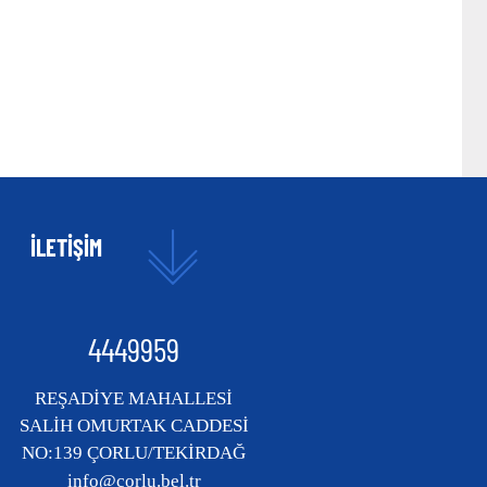
İLETİŞİM
4449959
REŞADİYE MAHALLESİ
SALİH OMURTAK CADDESİ
NO:139 ÇORLU/TEKİRDAĞ
info@corlu.bel.tr