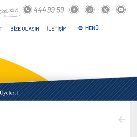
T
BİZE ULAŞIN
İLETİŞİM
yeleri l