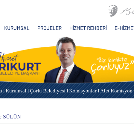
KURUMSAL
PROJELER
HİZMET REHBERİ
E-HİZME
a l
Kurumsal l
Çorlu Belediyesi l
Komisyonlar l
Afet Komisyon Ü
re SÜLÜN