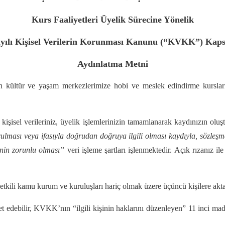
Kurs Faaliyetleri Üyelik Sürecine Yönelik
ayılı Kişisel Verilerin Korunması Kanunu (“KVKK”) Kap
Aydınlatma Metni
 kültür ve yaşam merkezlerimize hobi ve meslek edindirme kursları
isel verileriniz, üyelik işlemlerinizin tamamlanarak kaydınızın oluştur
lması veya ifasıyla doğrudan doğruya ilgili olması kaydıyla, sözleşmeni
menin zorunlu olması”
veri işleme şartları işlenmektedir. Açık rızanız il
yetkili kamu kurum ve kuruluşları hariç olmak üzere üçüncü kişilere akt
ret edebilir, KVKK’nın “ilgili kişinin haklarını düzenleyen” 11 inci m