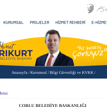
KURUMSAL
PROJELER
HİZMET REHBERİ
E-HİZME
Anasayfa /
Kurumsal /
Bilgi Güvenliği ve KVKK /
Metni
ÇORLU BELEDİYE BAŞKANLIĞI