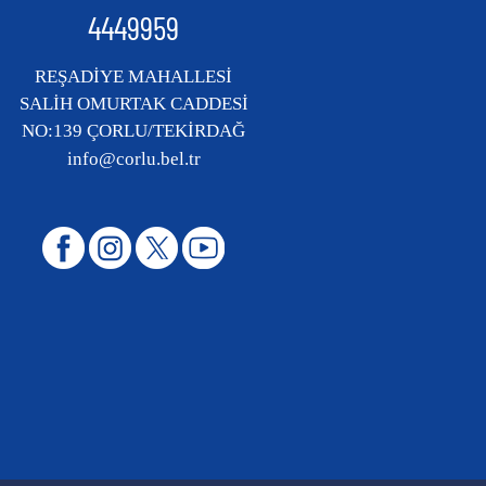
4449959
REŞADİYE MAHALLESİ
SALİH OMURTAK CADDESİ
NO:139 ÇORLU/TEKİRDAĞ
info@corlu.bel.tr