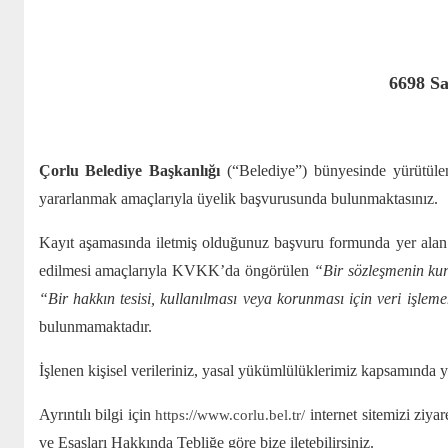
6698 S
Çorlu Belediye Başkanlığı
(“Belediye”) bünyesinde yürütülen
yararlanmak amaçlarıyla üyelik başvurusunda bulunmaktasınız.
Kayıt aşamasında iletmiş olduğunuz başvuru formunda yer alan kiş
edilmesi amaçlarıyla KVKK’da öngörülen
“Bir sözleşmenin kuru
“Bir hakkın tesisi, kullanılması veya korunması için veri işle
bulunmamaktadır.
İşlenen kişisel verileriniz, yasal yükümlülüklerimiz kapsamında 
Ayrıntılı bilgi için
internet sitemizi ziya
https://www.corlu.bel.tr/
ve Esasları Hakkında Tebliğe göre bize iletebilirsiniz.