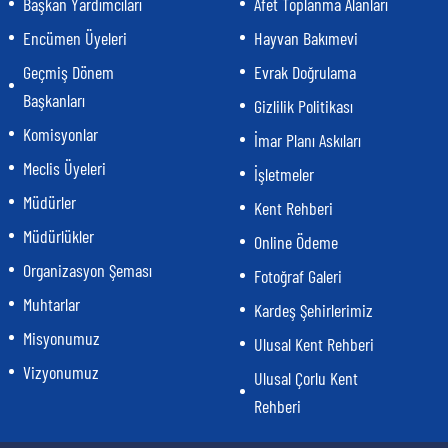
Başkan Yardımcıları
Afet Toplanma Alanları
Encümen Üyeleri
Hayvan Bakımevi
Geçmiş Dönem
Evrak Doğrulama
Başkanları
Gizlilik Politikası
Komisyonlar
İmar Planı Askıları
Meclis Üyeleri
İşletmeler
Müdürler
Kent Rehberi
Müdürlükler
Online Ödeme
Organizasyon Şeması
Fotoğraf Galeri
Muhtarlar
Kardeş Şehirlerimiz
Misyonumuz
Ulusal Kent Rehberi
Vizyonumuz
Ulusal Çorlu Kent
Rehberi