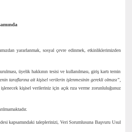
samında
mızdan yararlanmak, sosyal çevre edinmek, etkinliklerimizden
ulması, üyelik hakkının tesisi ve kullanılması, giriş kartı temin
n taraflarına ait kişisel verilerin işlenmesinin gerekli olması”,
e işlenecek kişisel verileriniz için açık rıza verme zorunluluğunuz
arılmamaktadır.
addesi kapsamındaki taleplerinizi, Veri Sorumlusuna Başvuru Usul