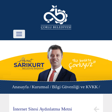
Anasayfa /
Kurumsal /
Bilgi Güvenliği ve KVKK /
İnternet Sitesi Aydınlatma Metni