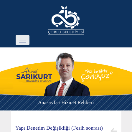
Anasayfa /
Hizmet Rehberi
Yapı Denetim Değişikliği (Fesih sonrası)