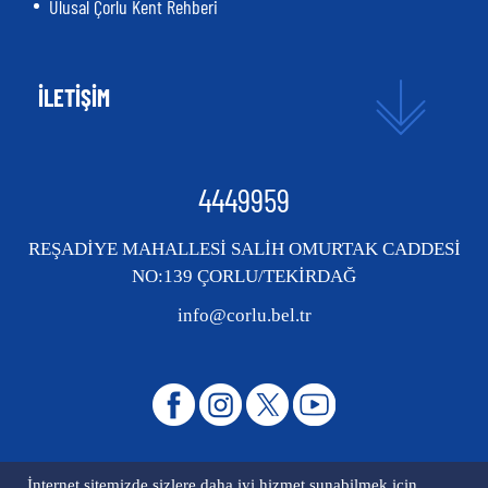
Ulusal Çorlu Kent Rehberi
İLETİŞİM
4449959
REŞADİYE MAHALLESİ SALİH OMURTAK CADDESİ
NO:139 ÇORLU/TEKİRDAĞ
info@corlu.bel.tr
İnternet sitemizde sizlere daha iyi hizmet sunabilmek için