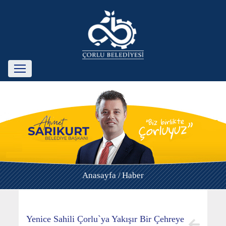
Anasayfa /
Haber
Yenice Sahili Çorlu`ya Yakışır Bir Çehreye