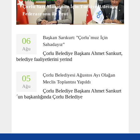
Çorlu Yarı Maratonu İçin Türkiye Atletizm
Federasyonu ile Prot
Başkan Sarıkurt: "Çorlu`muz İçin
06
Sahadayız"
Ağu
Çorlu Belediye Başkanı Ahmet Sarıkurt,
belediye faaliyetlerini yerind
Çorlu Belediyesi Ağustos Ayı Olağan
05
Meclis Toplantısı Yapıldı
Ağu
Çorlu Belediye Başkanı Ahmet Sarıkurt
´un başkanlığında Çorlu Belediye