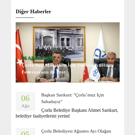
Diğer Haberler
06 Ağustos 2026
Çorlu Yarı Maratonu İçin Türkiye Atletizm
Federasyonu ile Prot
Başkan Sarıkurt: "Çorlu`muz İçin
06
Sahadayız"
Ağu
Çorlu Belediye Başkanı Ahmet Sarıkurt,
belediye faaliyetlerini yerind
Çorlu Belediyesi Ağustos Ayı Olağan
05