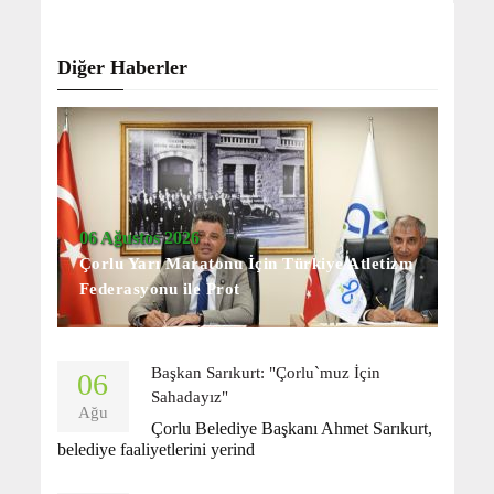
Diğer Haberler
06 Ağustos 2026
Çorlu Yarı Maratonu İçin Türkiye Atletizm
Federasyonu ile Prot
Başkan Sarıkurt: "Çorlu`muz İçin
06
Sahadayız"
Ağu
Çorlu Belediye Başkanı Ahmet Sarıkurt,
belediye faaliyetlerini yerind