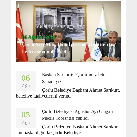
06 Ağustos 2026
Çorlu Yarı Maratonu İçin Türkiye Atletizm
Federasyonu ile Prot
Başkan Sarıkurt: "Çorlu`muz İçin
06
Sahadayız"
Ağu
Çorlu Belediye Başkanı Ahmet Sarıkurt,
belediye faaliyetlerini yerind
Çorlu Belediyesi Ağustos Ayı Olağan
05
Meclis Toplantısı Yapıldı
Ağu
Çorlu Belediye Başkanı Ahmet Sarıkurt
´un başkanlığında Çorlu Belediye