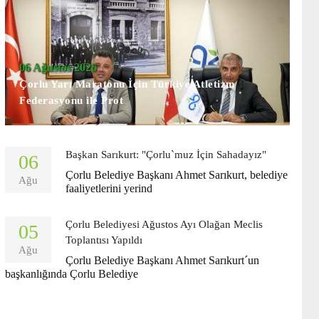
06 Ağustos 2026
Çorlu Yarı Maratonu İçin Türkiye Atletizm
Federasyonu ile Prot
Başkan Sarıkurt: "Çorlu`muz İçin Sahadayız"
06
Çorlu Belediye Başkanı Ahmet Sarıkurt, belediye
Ağu
faaliyetlerini yerind
Çorlu Belediyesi Ağustos Ayı Olağan Meclis
05
Toplantısı Yapıldı
Ağu
Çorlu Belediye Başkanı Ahmet Sarıkurt´un
başkanlığında Çorlu Belediye