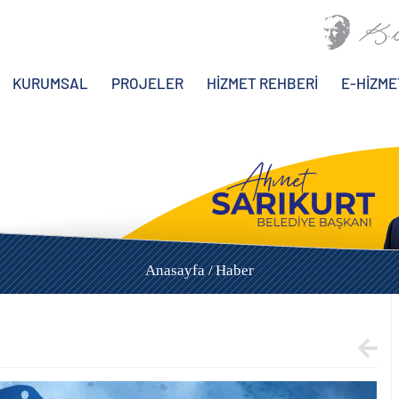
KURUMSAL
PROJELER
HİZMET REHBERİ
E-HİZME
Anasayfa /
Haber