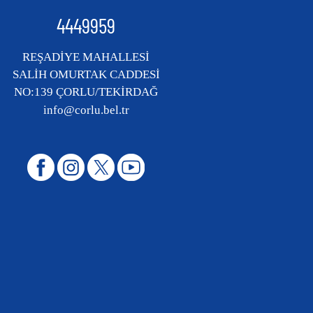
4449959
REŞADİYE MAHALLESİ
SALİH OMURTAK CADDESİ
NO:139 ÇORLU/TEKİRDAĞ
info@corlu.bel.tr