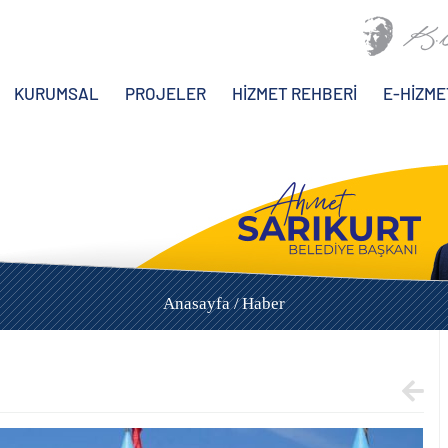
KURUMSAL
PROJELER
HİZMET REHBERİ
E-HİZME
Anasayfa /
Haber