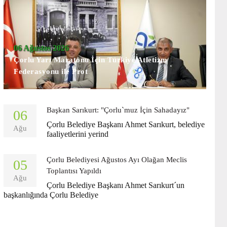
06 Ağustos 2026
Çorlu Yarı Maratonu İçin Türkiye Atletizm
Federasyonu ile Prot
Başkan Sarıkurt: "Çorlu`muz İçin Sahadayız"
06
Çorlu Belediye Başkanı Ahmet Sarıkurt, belediye
Ağu
faaliyetlerini yerind
Çorlu Belediyesi Ağustos Ayı Olağan Meclis
05
Toplantısı Yapıldı
Ağu
Çorlu Belediye Başkanı Ahmet Sarıkurt´un
başkanlığında Çorlu Belediye