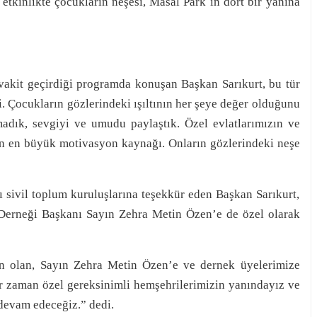
etkinlikte çocukların neşesi, Masal Park`ın dört bir yanına
vakit geçirdiği programda konuşan Başkan Sarıkurt, bu tür
. Çocukların gözlerindeki ışıltının her şeye değer olduğunu
adık, sevgiyi ve umudu paylaştık. Özel evlatlarımızın ve
in en büyük motivasyon kaynağı. Onların gözlerindeki neşe
sivil toplum kuruluşlarına teşekkür eden Başkan Sarıkurt,
erneği Başkanı Sayın Zehra Metin Özen’e de özel olarak
n olan, Sayın Zehra Metin Özen’e ve dernek üyelerimize
r zaman özel gereksinimli hemşehrilerimizin yanındayız ve
 devam edeceğiz.” dedi.