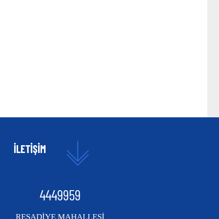
İLETİŞİM
4449959
REŞADİYE MAHALLESİ