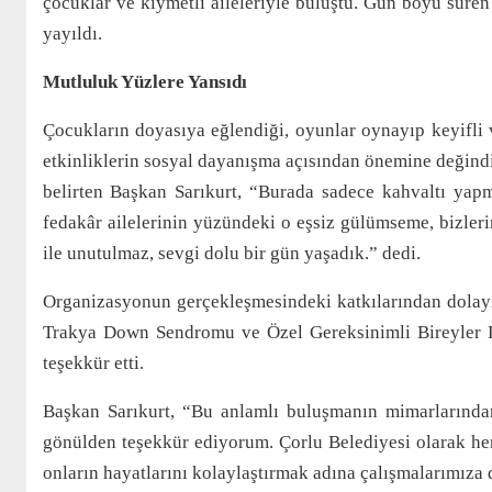
çocuklar ve kıymetli aileleriyle buluştu. Gün boyu süren 
yayıldı.
Mutluluk Yüzlere Yansıdı
Çocukların doyasıya eğlendiği, oyunlar oynayıp keyifli 
etkinliklerin sosyal dayanışma açısından önemine değindi
belirten Başkan Sarıkurt, “Burada sadece kahvaltı yapm
fedakâr ailelerinin yüzündeki o eşsiz gülümseme, bizler
ile unutulmaz, sevgi dolu bir gün yaşadık.” dedi.
Organizasyonun gerçekleşmesindeki katkılarından dolayı 
Trakya Down Sendromu ve Özel Gereksinimli Bireyler D
teşekkür etti.
Başkan Sarıkurt, “Bu anlamlı buluşmanın mimarlarında
gönülden teşekkür ediyorum. Çorlu Belediyesi olarak he
onların hayatlarını kolaylaştırmak adına çalışmalarımıza