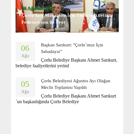
06 Ağustos 2026
Çorlu Yarı Maratonu İçin Türkiye Atletizm
Federasyonu ile Prot
Başkan Sarıkurt: "Çorlu`muz İçin
06
Sahadayız"
Ağu
Çorlu Belediye Başkanı Ahmet Sarıkurt,
belediye faaliyetlerini yerind
Çorlu Belediyesi Ağustos Ayı Olağan
05
Meclis Toplantısı Yapıldı
Ağu
Çorlu Belediye Başkanı Ahmet Sarıkurt
´un başkanlığında Çorlu Belediye