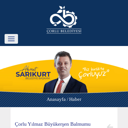
Anasayfa /
Haber
Çorlu Yılmaz Büyükerşen Balmumu