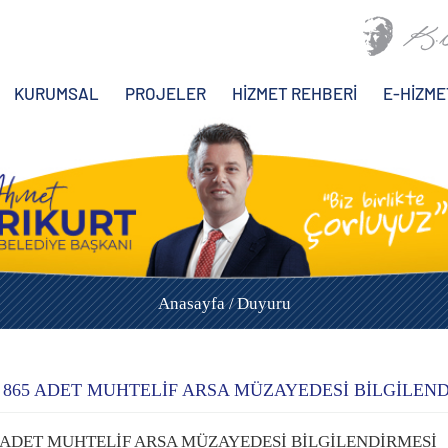
KURUMSAL
PROJELER
HİZMET REHBERİ
E-HİZME
Anasayfa /
Duyuru
 865 ADET MUHTELİF ARSA MÜZAYEDESİ BİLGİLEN
 ADET MUHTELİF ARSA MÜZAYEDESİ BİLGİLENDİRMESİ