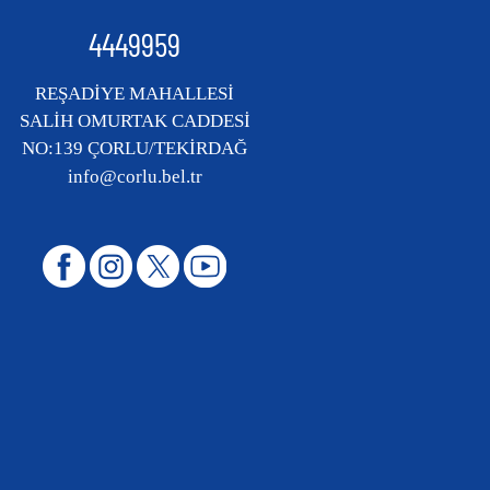
4449959
REŞADİYE MAHALLESİ
SALİH OMURTAK CADDESİ
NO:139 ÇORLU/TEKİRDAĞ
info@corlu.bel.tr