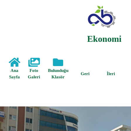
Ekonomi
Ana
Foto
Bulunduğu
Geri
İleri
Sayfa
Galeri
Klasör
Anasayfa /
Çorlu Hakkında /
Ekonomi /